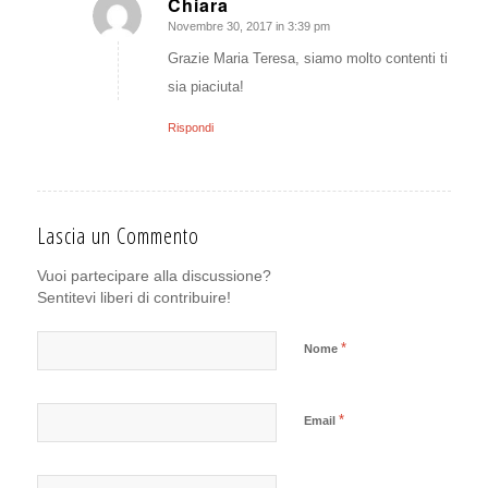
Chiara
Novembre 30, 2017 in 3:39 pm
dice:
Grazie Maria Teresa, siamo molto contenti ti
sia piaciuta!
Rispondi
Lascia un Commento
Vuoi partecipare alla discussione?
Sentitevi liberi di contribuire!
*
Nome
*
Email