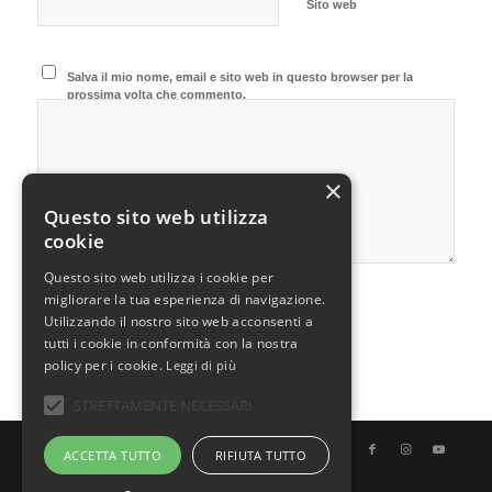
Sito web
Salva il mio nome, email e sito web in questo browser per la
prossima volta che commento.
×
Questo sito web utilizza
cookie
Questo sito web utilizza i cookie per
migliorare la tua esperienza di navigazione.
Utilizzando il nostro sito web acconsenti a
tutti i cookie in conformità con la nostra
policy per i cookie.
Leggi di più
STRETTAMENTE NECESSARI
© Copyright - Uno Chef per Gaia
ACCETTA TUTTO
RIFIUTA TUTTO