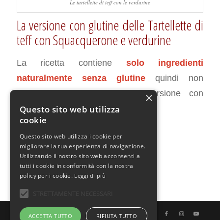
Le tartellette di teff con le verdurine
La versione con glutine delle Tartellette
di
teff con Squacquerone e verdurine
La ricetta contiene
solo ingredienti
naturalmente senza glutine
quindi non
richiede adattamenti per la versione con
×
glutine.
Questo sito web utilizza
cookie
Questo sito web utilizza i cookie per
FEBBRAIO 1, 2016
0 COMMENTI
DA
ADMIN
/
/
migliorare la tua esperienza di navigazione.
Utilizzando il nostro sito web acconsenti a
tutti i cookie in conformità con la nostra
policy per i cookie.
Leggi di più
STRETTAMENTE NECESSARI
© Copyright - Uno Chef per Gaia
ACCETTA TUTTO
RIFIUTA TUTTO