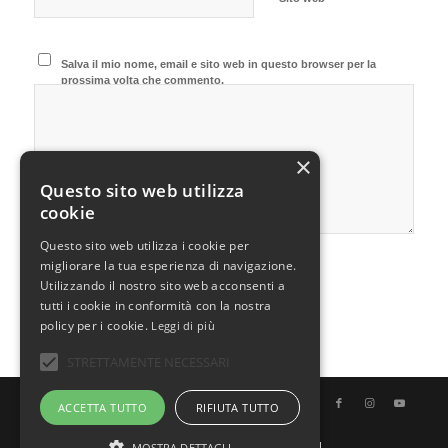
Salva il mio nome, email e sito web in questo browser per la
prossima volta che commento.
×
Questo sito web utilizza
cookie
Questo sito web utilizza i cookie per
migliorare la tua esperienza di navigazione.
Utilizzando il nostro sito web acconsenti a
tutti i cookie in conformità con la nostra
policy per i cookie.
Leggi di più
STRETTAMENTE NECESSARI
© Copyright - Uno Chef per Gaia
ACCETTA TUTTO
RIFIUTA TUTTO
MOSTRA DETTAGLI