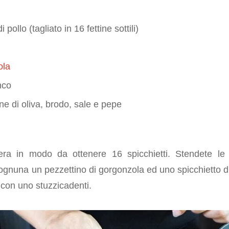
 pollo (tagliato in 16 fettine sottili)
ola
nco
ine di oliva, brodo, sale e pepe
e
era in modo da ottenere 16 spicchietti. Stendete le 
gnuna un pezzettino di gorgonzola ed uno spicchietto di 
e con uno stuzzicadenti.