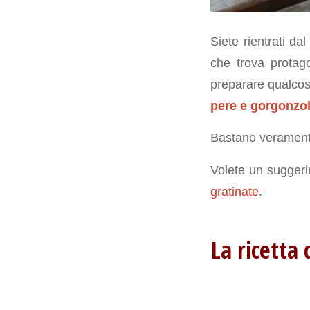
Siete rientrati 
che trova protago
preparare qualcos
pere e gorgonzol
Bastano veramente
Volete un suggeri
gratinate
.
La ricetta 