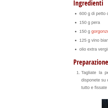
Ingredienti
600 g di petto di
150 g pera
150 g
gorgonz
125 g vino bia
olio extra verg
Preparazion
Tagliate la p
disponete su o
tutto e fissat