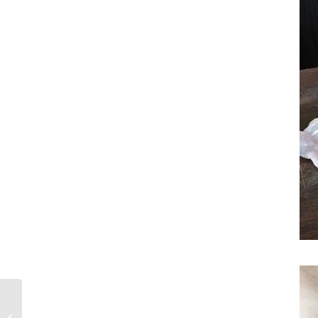
Diabete.net: con Ilaria
si parla di diabete e