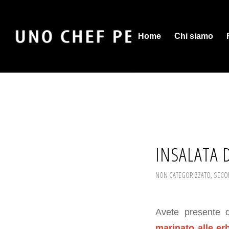
Home
Chi siamo
INSALATA 
NON CATEGORIZZATO
,
SECON
Avete presente q
marinato alle er