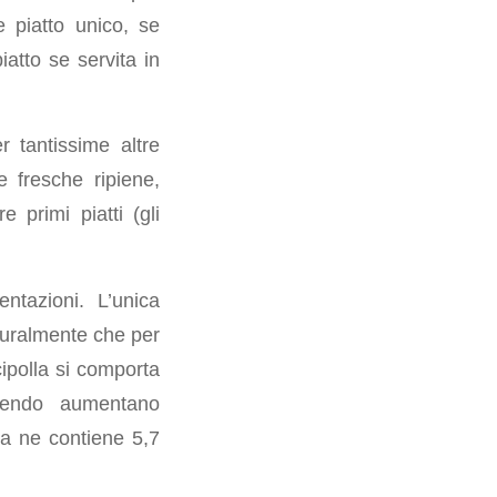
 piatto unico, se
atto se servita in
 tantissime altre
 fresche ripiene,
 primi piatti (gli
ntazioni. L’unica
uralmente che per
cipolla si comporta
cendo aumentano
da ne contiene 5,7