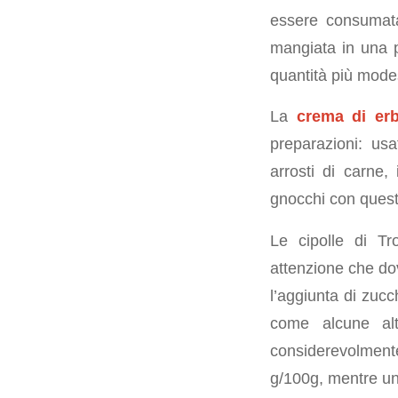
essere consumata
mangiata in una p
quantità più mode
La
crema di erb
preparazioni: us
arrosti di carne,
gnocchi con quest
Le cipolle di Tr
attenzione che do
l’aggiunta di zucc
come alcune al
considerevolment
g/100g, mentre una