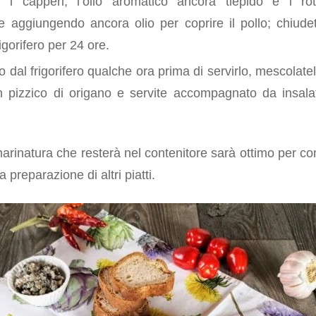
 i capperi, l’olio aromatico ancora tiepido e i rot
 aggiungendo ancora olio per coprire il pollo; chiudet
rigorifero per 24 ore.
llo dal frigorifero qualche ora prima di servirlo, mescolat
 pizzico di origano e servite accompagnato da insala
a marinatura che resterà nel contenitore sarà ottimo per con
 preparazione di altri piatti.