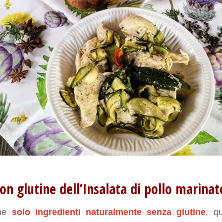
on glutine dell’Insalata di pollo marinat
ene
solo ingredienti naturalmente senza glutine
, q