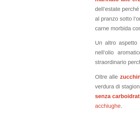
dell’estate perché
al pranzo sotto l’
carne morbida com
Un altro aspetto
nell’olio aromat
straordinario perc
Oltre alle
zucchi
verdura di stagion
senza carboidrat
acchiughe
.