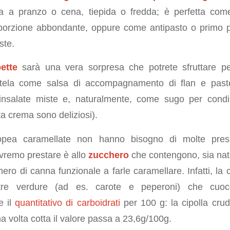
 a pranzo o cena, tiepida o fredda; è perfetta come
orzione abbondante, oppure come antipasto o primo pi
ste.
ette
sarà una vera sorpresa che potrete sfruttare per
atela come salsa di accompagnamento di flan e paste
 insalate miste e, naturalmente, come sugo per condire
a crema sono deliziosi).
opea caramellate non hanno bisogno di molte prese
vremo prestare è allo
zucchero
che contengono, sia nat
hero di canna funzionale a farle caramellare. Infatti, la 
tre verdure (ad es. carote e peperoni) che cuo
e il
quantitativo di carboidrati
per 100 g: la cipolla cru
 volta cotta il valore passa a 23,6g/100g.