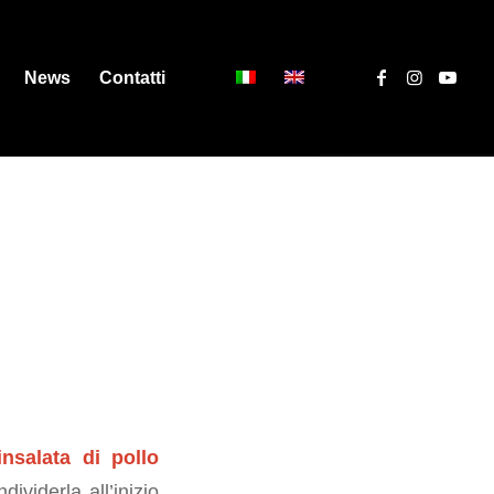
News
Contatti
insalata di pollo
viderla all’inizio