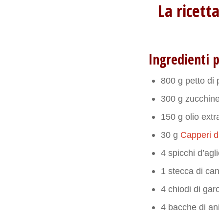
La ricett
Ingredienti 
800 g petto di 
300 g zucchin
150 g olio extr
30 g
Capperi di
4 spicchi d’agl
1 stecca di can
4 chiodi di gar
4 bacche di ani