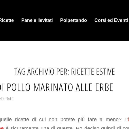
Ricette
Pane e lievitati
Polpettando
Corsi ed Eventi
TAG ARCHIVIO PER:
RICETTE ESTIVE
DI POLLO MARINATO ALLE ERBE
DI PIATTI
uelle ricette di cui non potete più fare a meno? L’
be
è sicuramente una di queste. Ho deciso quindi di condi