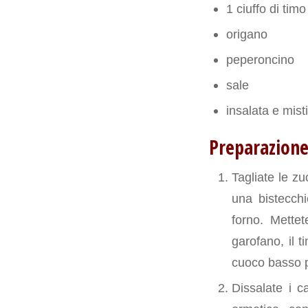
1 ciuffo di timo
origano
peperoncino
sale
insalata e mis
Preparazion
Tagliate le z
una bistecchi
forno. Mettete
garofano, il t
cuoco basso p
Dissalate i c