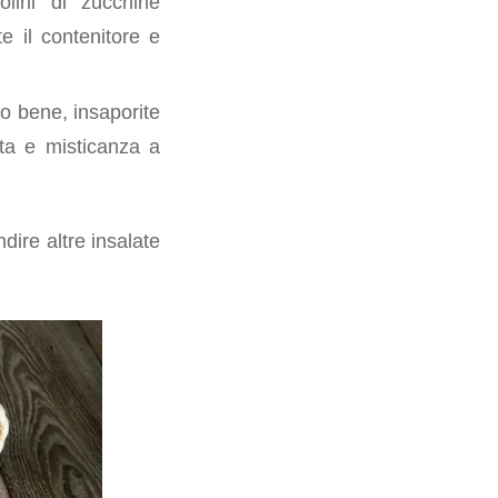
olini di zucchine
e il contenitore e
elo bene, insaporite
ta e misticanza a
dire altre insalate