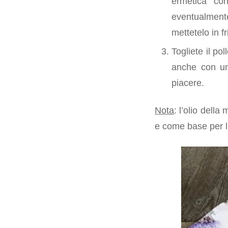
ermetica con
eventualmente
mettetelo in f
Togliete il po
anche con un
piacere.
Nota
: l’olio dell
e come base per la