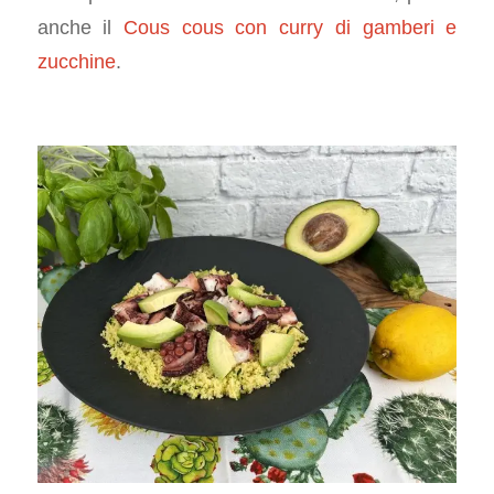
anche il
Cous cous con curry di gamberi e
zucchine
.