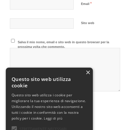
*
Email
Sito web
Salva il mio nome, email e sito web in questo browser per la
prossima volta che commento.
×
Questo sito web utilizza
cookie
Questo sito web utilizza i cookie per
migliorare la tua esperienza di navigazione.
Utilizzando il nostro sito web acconsenti a
tutti i cookie in conformità con la nostra
policy per i cookie.
Leggi di più
STRETTAMENTE NECESSARI