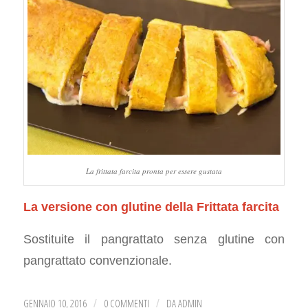
La frittata farcita pronta per essere gustata
La versione con glutine della Frittata farcita
Sostituite il pangrattato senza glutine con
pangrattato convenzionale.
GENNAIO 10, 2016
0 COMMENTI
DA
ADMIN
/
/