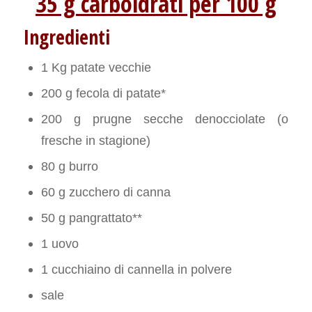
35 g carboidrati per 100 g
Ingredienti
1 Kg patate vecchie
200 g fecola di patate*
200 g prugne secche denocciolate (o
fresche in stagione)
80 g burro
60 g zucchero di canna
50 g pangrattato**
1 uovo
1 cucchiaino di cannella in polvere
sale