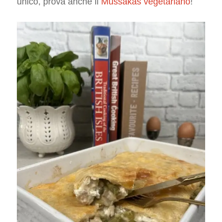
unico, prova anche il
Mussakàs vegetariano
!