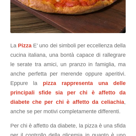
La
Pizza
E’ uno dei simboli per eccellenza della
cucina italiana, una bontà capace di rallegrare
le serate tra amici, un pranzo in famiglia, ma
anche perfetta per merende oppure aperitivi.
Eppure la
pizza rappresenta una delle
principali sfide sia per chi è affetto da
diabete che per chi è affetto da celiachia
,
anche se per motivi completamente differenti.
Per chi è affetto da diabete, la pizza è una sfida
per il controllo della glicemia in quanto è uno