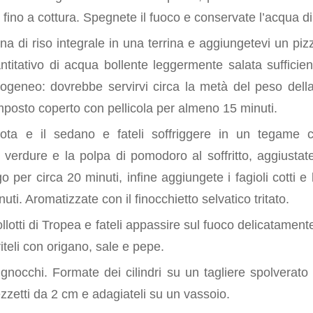
ro fino a cottura. Spegnete il fuoco e conservate l’acqua di
ina di riso integrale in una terrina e aggiungetevi un pizz
antitativo di acqua bollente leggermente salata sufficie
eneo: dovrebbe servirvi circa la metà del peso della
omposto coperto con pellicola per almeno 15 minuti.
rota e il sedano e fateli soffriggere in un tegame c
 verdure e la polpa di pomodoro al soffritto, aggiustate
o per circa 20 minuti, infine aggiungete i fagioli cotti e 
nuti. Aromatizzate con il finocchietto selvatico tritato.
pollotti di Tropea e fateli appassire sul fuoco delicatamente
iteli con origano, sale e pepe.
gnocchi. Formate dei cilindri su un tagliere spolverato 
ezzetti da 2 cm e adagiateli su un vassoio.