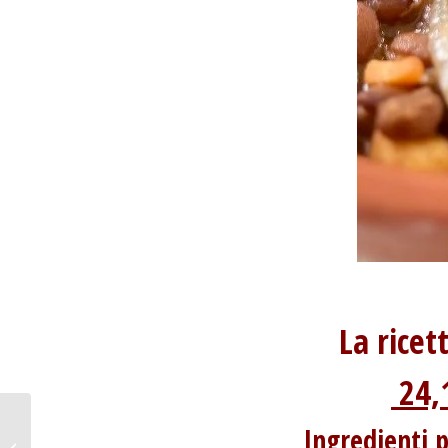
La ricet
24,1
Tortillas di mais bianco
Ingredienti p
al carbone con chili di