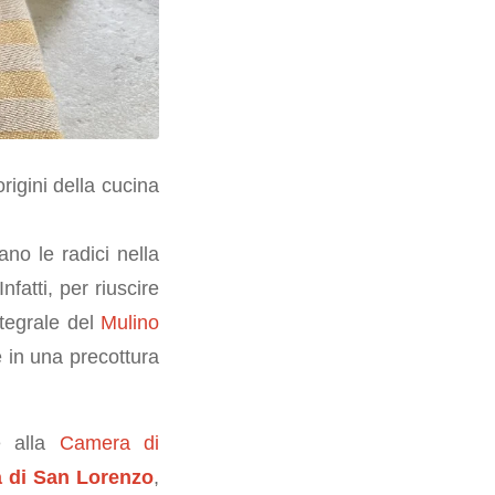
rigini della cucina
no le radici nella
fatti, per riuscire
ntegrale del
Mulino
in una precottura
e alla
Camera di
a di San Lorenzo
,