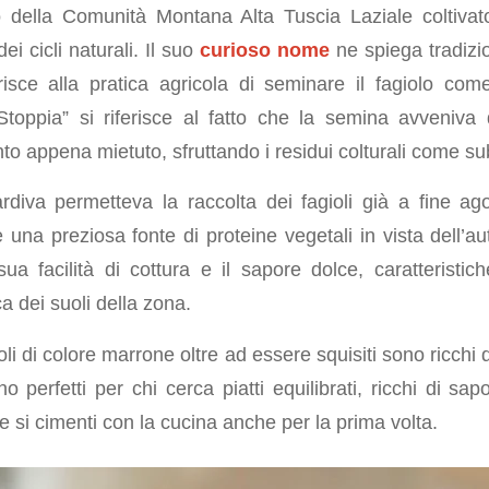
co della Comunità Montana Alta Tuscia Laziale coltiva
dei cicli naturali. Il suo
curioso nome
ne spiega tradizio
risce alla pratica agricola di seminare il fagiolo co
 Stoppia” si riferisce al fatto che la semina avveniva 
to appena mietuto, sfruttando i residui colturali come su
ardiva permetteva la raccolta dei fagioli già a fine ago
 una preziosa fonte di proteine vegetali in vista dell’aut
ua facilità di cottura e il sapore dolce, caratteristich
ca dei suoli della zona.
oli di colore marrone oltre ad essere squisiti sono ricchi 
no perfetti per chi cerca piatti equilibrati, ricchi di sa
e si cimenti con la cucina anche per la prima volta.