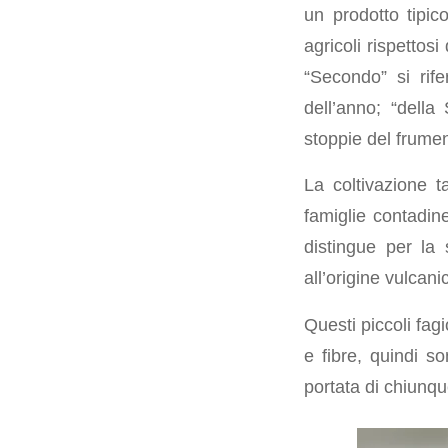
un prodotto tipi
agricoli rispettosi 
“Secondo” si rife
dell’anno; “della
stoppie del frumen
La coltivazione t
famiglie contadine
distingue per la s
all’origine vulcani
Questi piccoli fagi
e fibre, quindi so
portata di chiunqu