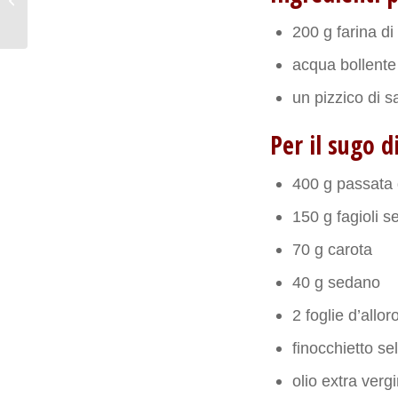
verdure
200 g farina di 
acqua bollente
un pizzico di s
Per il sugo di
400 g passata
150 g fagioli s
70 g carota
40 g sedano
2 foglie d’allor
finocchietto se
olio extra ver