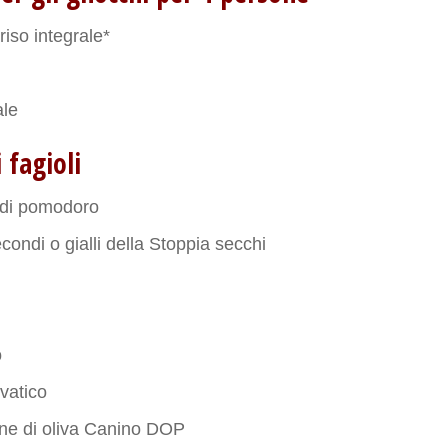
riso integrale*
ale
 fagioli
 di pomodoro
econdi o gialli della Stoppia secchi
o
lvatico
gine di oliva Canino DOP