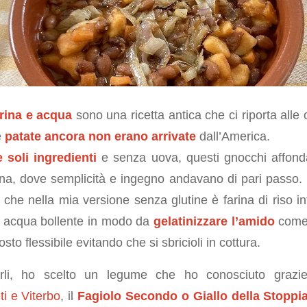
rina e acqua
sono una ricetta antica che ci riporta alle o
e
patate ancora non erano arrivate
dall’America.
 soli ingredienti
e senza uova, questi gnocchi affonda
na, dove semplicità e ingegno andavano di pari passo. In
, che nella mia versione senza glutine è farina di riso i
zza acqua bollente in modo da
gelatinizzare l’amido
come 
to flessibile evitando che si sbricioli in cottura.
li, ho scelto un legume che ho conosciuto grazi
i e Viterbo
, il
Fagiolo Secondo o Giallo della Stoppi