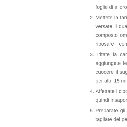
foglie di allo
Mettete la far
versate il qu
composto omog
riposare il c
Tritate la ca
aggiungete le
cuocere il sug
per altri 15 mi
Affettate i ci
quindi insapor
Preparate gli 
tagliate dei p