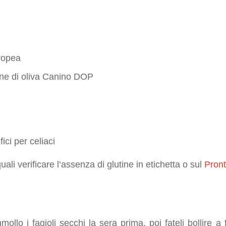
Tropea
gine di oliva Canino DOP
fici per celiaci
quali verificare l’assenza di glutine in etichetta o sul
Pront
e
ollo i fagioli secchi la sera prima, poi fateli bollire 