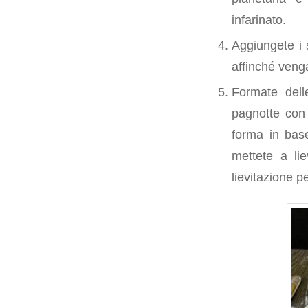
infarinato.
Aggiungete i 
affinché veng
Formate dell
pagnotte con 
forma in base
mettete a li
lievitazione p