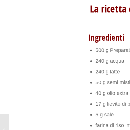
La ricetta
Ingredienti
500 g Preparat
240 g acqua
240 g latte
50 g semi mist
40 g olio extra
17 g lievito di b
5 g sale
farina di riso i
Hummus di ceci rosa