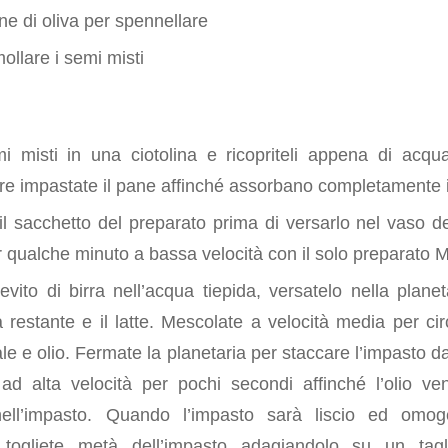
ine di oliva per spennellare
llare i semi misti
e
i misti in una ciotolina e ricopriteli appena di acqua,
re impastate il pane affinché assorbano completamente il
il sacchetto del preparato prima di versarlo nel vaso de
r qualche minuto a bassa velocità con il solo preparato
lievito di birra nell’acqua tiepida, versatelo nella plan
 restante e il latte. Mescolate a velocità media per cir
e e olio. Fermate la planetaria per staccare l’impasto da
ad alta velocità per pochi secondi affinché l’olio v
nell’impasto. Quando l’impasto sarà liscio ed omog
 togliete metà dell’impasto adagiandolo su un tagl