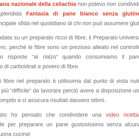
ana nazionale della celiachia
non potevo non condivide
splendida
Fantasia di pane bianco senza glutin
ncipale sfida nel quotidiano di chi non può assumere glut
data su un preparato ricco di fibre, il Preparato Univers
, perché le fibre sono un prezioso alleato nel controllo
mo risposte “al rialzo” quando consumiamo il pan
 di carboidrati e povero di fibre.
fibre nel preparato è utilissima dal punto di vista nutr
iù “difficile” da lavorare perciò avere a disposizione u
 compito e ci assicura risultati davvero ottimi.
esto ho pensato che condividere una
video ricetta
le per preparare un pane gustosissimo senza alcuna d
uona cucina!