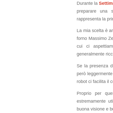
Durante la
Settim
preparare una 
rappresenta la pri
La mia scelta è an
forno Massimo Zero
cui ci aspettia
generalmente ricco
Se la presenza di 
però leggermente p
robot ci facilita il
Proprio per qu
estremamente uti
buona visione e b