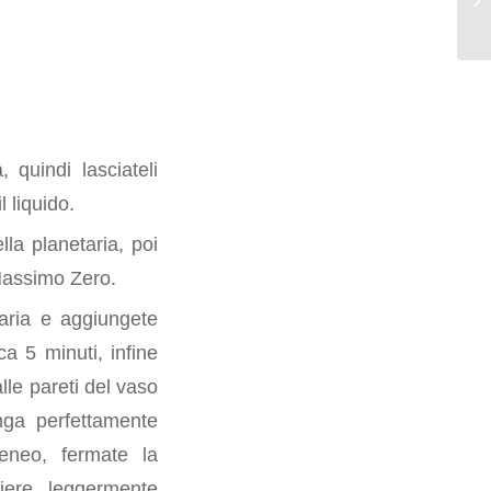
 quindi lasciateli
 liquido.
lla planetaria, poi
 Massimo Zero.
etaria e aggiungete
ca 5 minuti, infine
lle pareti del vaso
enga perfettamente
eneo, fermate la
iere leggermente