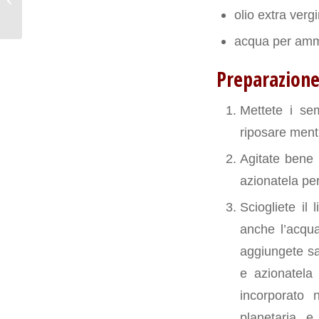
con Sfogliette ai ceci
olio extra verg
acqua per ammo
Preparazion
Mettete i sem
riposare ment
Agitate bene 
azionatela pe
Sciogliete il 
anche l’acqua
aggiungete sal
e azionatela 
incorporato 
planetaria e