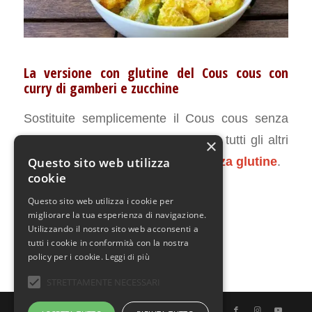
La versione con glutine del Cous cous con
curry di gamberi e zucchine
Sostituite semplicemente il Cous cous senza
glutine con un cous cous classico, tutti gli altri
×
ingredienti sono
naturalmente senza glutine
.
Questo sito web utilizza
cookie
Questo sito web utilizza i cookie per
LUGLIO 2, 2018
0 COMMENTI
DA
CHIARA
/
/
migliorare la tua esperienza di navigazione.
Utilizzando il nostro sito web acconsenti a
tutti i cookie in conformità con la nostra
policy per i cookie.
Leggi di più
STRETTAMENTE NECESSARI