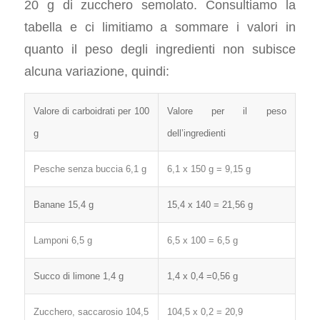
20 g di zucchero semolato. Consultiamo la
tabella e ci limitiamo a sommare i valori in
quanto il peso degli ingredienti non subisce
alcuna variazione, quindi:
Valore di carboidrati per 100
Valore per il peso
g
dell’ingredienti
Pesche senza buccia 6,1 g
6,1 x 150 g = 9,15 g
Banane 15,4 g
15,4 x 140 = 21,56 g
Lamponi 6,5 g
6,5 x 100 = 6,5 g
Succo di limone 1,4 g
1,4 x 0,4 =0,56 g
Zucchero, saccarosio 104,5
104,5 x 0,2 = 20,9