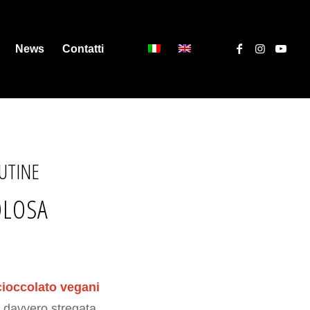
News
Contatti
LUTINE
OLOSA
 cioccolato vegani
 davvero stregata.