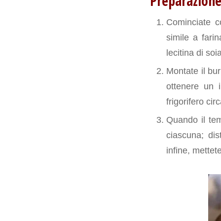
Preparazion
Cominciate co
simile a fari
lecitina di soi
Montate il bur
ottenere un i
frigorifero cir
Quando il tem
ciascuna; dis
infine, mettete 