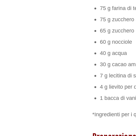
75 g farina di t
75 g zucchero
65 g zuccher
60 g nocciole
40 g acqua
30 g cacao am
7 g lecitina di 
4 g lievito per 
1 bacca di vani
*Ingredienti per i 