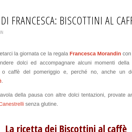
 DI FRANCESCA: BISCOTTINI AL CAF
IN
ietarci la giornata ce la regala
Francesca Morandin
con 
endere dolci ed accompagnare alcuni momenti della g
è o caffè del pomeriggio e, perché no, anche un do
è
.
 tavola della pausa con altre dolci tentazioni, provate 
Canestrelli
senza glutine.
La ricetta dei Biscottini al caffè