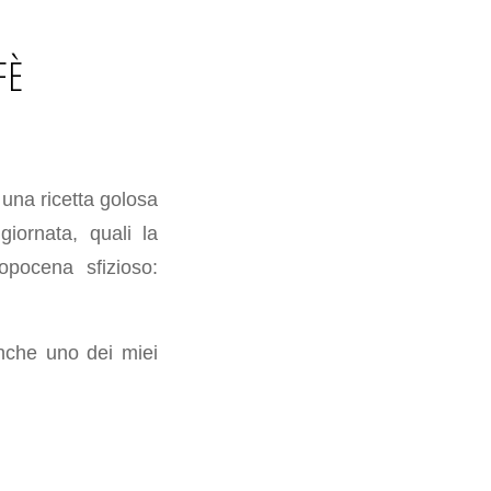
FÈ
una ricetta golosa
iornata, quali la
pocena sfizioso:
anche uno dei miei