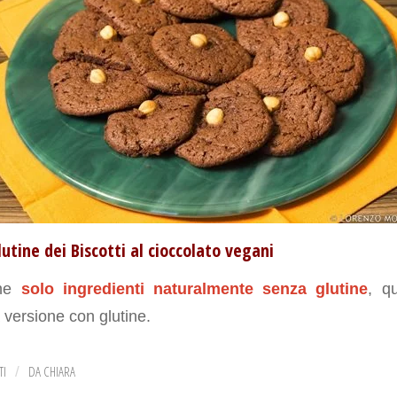
utine dei Biscotti al cioccolato vegani
ene
solo ingredienti naturalmente senza glutine
, q
 versione con glutine.
TI
DA
CHIARA
/