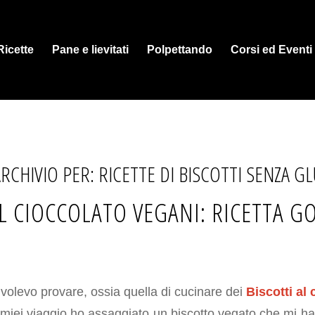
Ricette
Pane e lievitati
Polpettando
Corsi ed Eventi
ARCHIVIO PER:
RICETTE DI BISCOTTI SENZA G
AL CIOCCOLATO VEGANI: RICETTA G
volevo provare, ossia quella di cucinare dei
Biscotti al
 miei viaggio ho assaggiato un biscotto vegato che mi ha