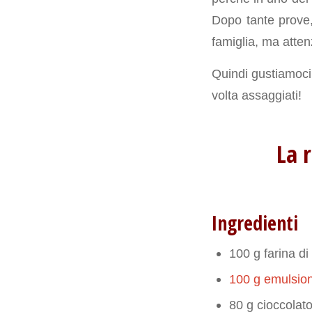
Dopo tante prove,
famiglia, ma atten
Quindi gustiamoci 
volta assaggiati!
La r
Ingredienti
100 g farina di
100 g emulsion
80 g cioccolat