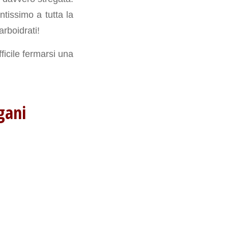
tissimo a tutta la
rboidrati!
icile fermarsi una
egani