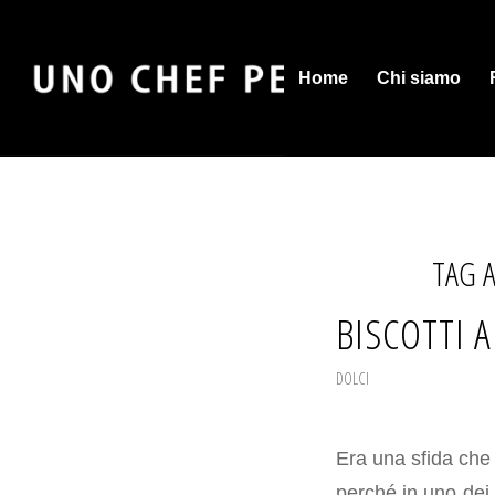
Home
Chi siamo
TAG 
BISCOTTI 
DOLCI
Era una sfida che 
perché in uno dei