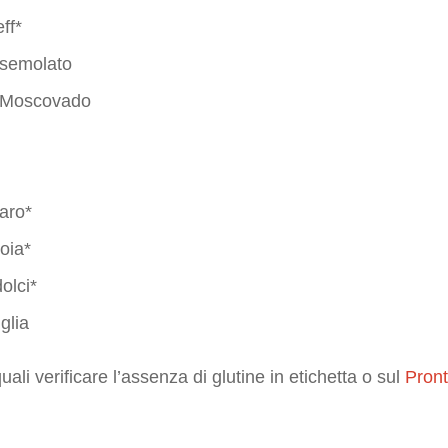
eff*
 semolato
o Moscovado
aro*
soia*
dolci*
glia
quali verificare l’assenza di glutine in etichetta o sul
Pront