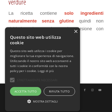
verdure
La ricetta contiene
solo ingredienti
naturalmente senza glutine
quindi non
richiede adattamenti per la versione con
×
glutine.
Questo sito web utilizza
cookie
Questo sito web utilizza i cookie per
LUGLIO 12, 2017
1 COMMENTO
DA
CHIARA
/
/
migliorare la tua esperienza di navigazione.
Utilizzando il nostro sito web acconsenti a
tutti i cookie in conformità con la nostra
policy per i cookie.
Leggi di più
STRETTAMENTE NECESSARI
© Copyright - Uno Chef per Gaia
ACCETTA TUTTO
RIFIUTA TUTTO
MOSTRA DETTAGLI
Italiano