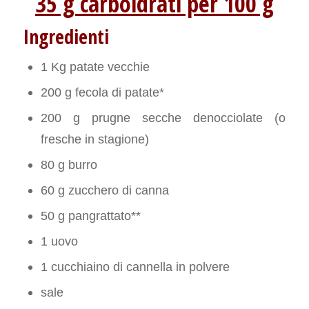
35 g carboidrati per 100 g
Ingredienti
1 Kg patate vecchie
200 g fecola di patate*
200 g prugne secche denocciolate (o
fresche in stagione)
80 g burro
60 g zucchero di canna
50 g pangrattato**
1 uovo
1 cucchiaino di cannella in polvere
sale