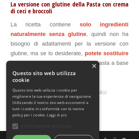
La versione con glutine della Pasta con crema
di ceci e broccoli
La ricetta contiene
solo ingredienti
naturalmente senza glutine
, quindi non ha
bisogno di adattamenti per la versione con
glutine, ma se lo desiderate,
potete sostituire
la pasta Massimo Zero
con una pasta a base
×
di frumento.
Questo sito web utilizza
cookie
Questo sito web utilizza i cookie per
OTTOBRE 11, 2022
0 COMMENTI
DA
ILARIA BERTINELLI
/
/
migliorare la tua esperienza di navigazione.
Utilizzando il nostro sito web acconsenti a
tutti i cookie in conformità con la nostra
policy per i cookie.
Leggi di più
STRETTAMENTE NECESSARI