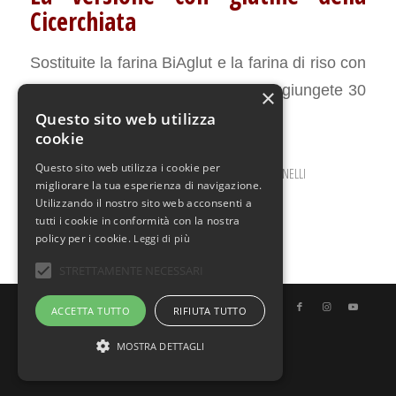
Cicerchiata
Sostituite la farina BiAglut e la farina di riso con
250 g di farina di frumento 00 e aggiungete 30
×
g di zucchero anziché 25 g.
Questo sito web utilizza
cookie
Questo sito web utilizza i cookie per
GENNAIO 26, 2024
0 COMMENTI
DA
ILARIA BERTINELLI
/
/
migliorare la tua esperienza di navigazione.
Utilizzando il nostro sito web acconsenti a
tutti i cookie in conformità con la nostra
policy per i cookie.
Leggi di più
STRETTAMENTE NECESSARI
© Copyright - Uno Chef per Gaia
ACCETTA TUTTO
RIFIUTA TUTTO
MOSTRA DETTAGLI
Italiano