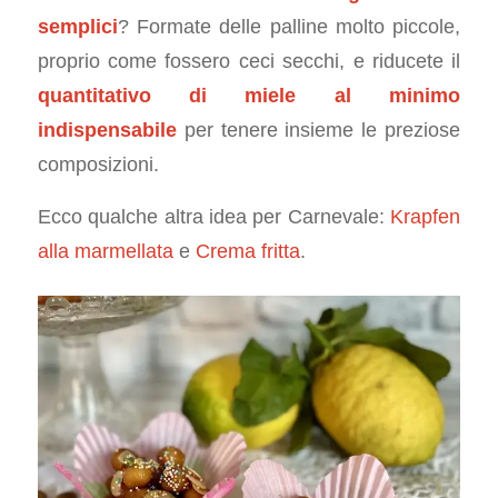
semplici
? Formate delle palline molto piccole,
proprio come fossero ceci secchi, e riducete il
quantitativo di miele al minimo
indispensabile
per tenere insieme le preziose
composizioni.
Ecco qualche altra idea per Carnevale:
Krapfen
alla marmellata
e
Crema fritta
.