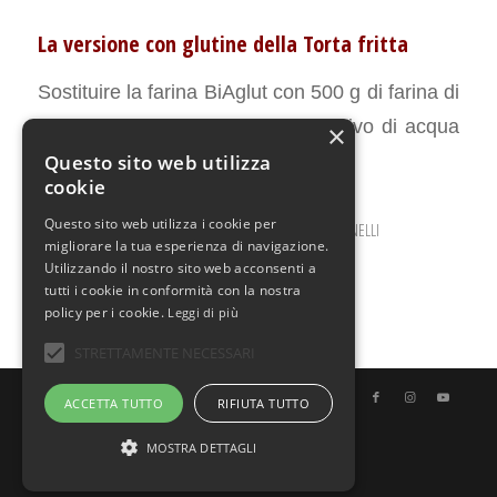
La versione con glutine della Torta fritta
Sostituire la farina BiAglut con 500 g di farina di
frumento ed aggiustate il quantitativo di acqua
×
se necessario.
Questo sito web utilizza
cookie
Questo sito web utilizza i cookie per
MAGGIO 22, 2026
0 COMMENTI
DA
ILARIA BERTINELLI
/
/
migliorare la tua esperienza di navigazione.
Utilizzando il nostro sito web acconsenti a
tutti i cookie in conformità con la nostra
policy per i cookie.
Leggi di più
STRETTAMENTE NECESSARI
© Copyright - Uno Chef per Gaia
ACCETTA TUTTO
RIFIUTA TUTTO
MOSTRA DETTAGLI
Italiano