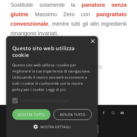
Sostituite solamente la
panatura senza
glutine
Massimo Zero con
pangrattato
convenzionale
, mentre tutti gli altri ingredienti
rimangono invariati.
×
Questo sito web utilizza
cookie
Questo sito web utilizza i cookie per
AGOSTO 3, 2021
0 COMMENTI
DA
ILARIA BERTINELLI
/
/
migliorare la tua esperienza di navigazione.
Utilizzando il nostro sito web acconsenti a
tutti i cookie in conformità con la nostra
policy per i cookie.
Leggi di più
STRETTAMENTE NECESSARI
© Copyright - Uno Chef per Gaia
ACCETTA TUTTO
RIFIUTA TUTTO
MOSTRA DETTAGLI
Italiano
English