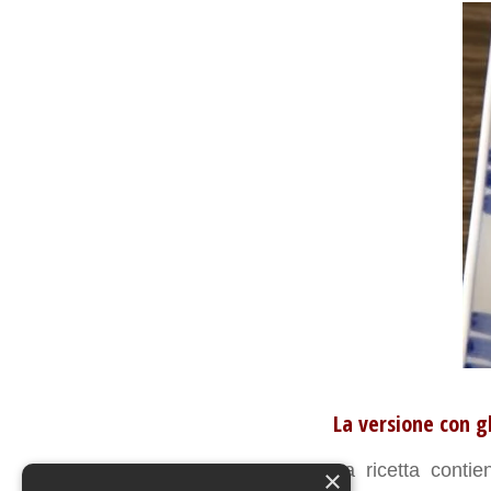
La versione con g
La ricetta conti
×