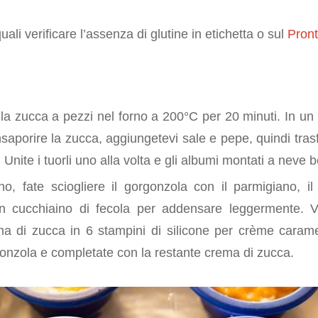
quali verificare l’assenza di glutine in etichetta o sul
Pront
e
la zucca a pezzi nel forno a 200°C per 20 minuti. In un 
nsaporire la zucca, aggiungetevi sale e pepe, quindi trasf
to. Unite i tuorli uno alla volta e gli albumi montati a neve
o, fate sciogliere il gorgonzola con il parmigiano, il
n cucchiaino di fecola per addensare leggermente. V
ema di zucca in 6 stampini di silicone per crème caramel
onzola e completate con la restante crema di zucca.