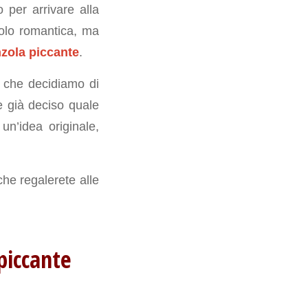
 per arrivare alla
solo romantica, ma
nzola piccante
.
 che decidiamo di
e già deciso quale
un’idea originale,
che regalerete alle
 piccante