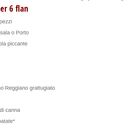
er 6 flan
pezzi
sala o Porto
la piccante
o Reggiano grattugiato
di canna
patate*