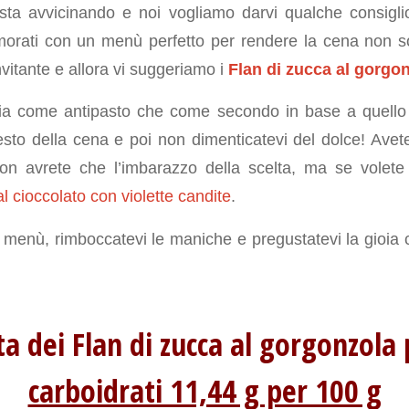
sta avvicinando e noi vogliamo darvi qualche consiglio
morati con un menù perfetto per rendere la cena non 
vitante e allora vi suggeriamo i
Flan di zucca al gorgo
sia come antipasto che come secondo in base a quello
resto della cena e poi non dimenticatevi del dolce! Avet
n avrete che l’imbarazzo della scelta, ma se volete 
al cioccolato con violette candite
.
l menù, rimboccatevi le maniche e pregustatevi la gioia 
ta dei Flan di zucca al gorgonzola
carboidrati 11,44 g per 100 g