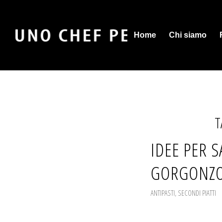
Home
Chi siamo
T
IDEE PER S
GORGONZO
ANTIPASTI
,
SECONDI PIATTI