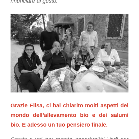
rinunciare al gusto.
Grazie Elisa, ci hai chiarito molti aspetti del
mondo dell’allevamento bio e dei salumi
bio. E adesso un tuo pensiero finale.