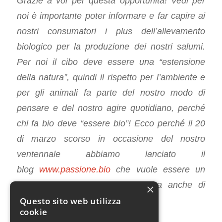
Grazie a voi per questa opportunità! Vedi per
noi è importante poter informare e far capire ai
nostri consumatori i plus dell’allevamento
biologico per la produzione dei nostri salumi.
Per noi il cibo deve essere una “estensione
della natura”, quindi il rispetto per l’ambiente e
per gli animali fa parte del nostro modo di
pensare e del nostro agire quotidiano, perché
chi fa bio deve “essere bio”! Ecco perché il 20
di marzo scorso in occasione del nostro
ventennale abbiamo lanciato il
blog
www.passione.bio
che vuole essere un
canale aperto di informazione ma anche di
×
confronto con i nostri consumatori.
Questo sito web utilizza
cookie