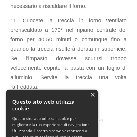
necessario a riscaldare il forno.
11. Cuocete la treccia in forno ventilato
preriscaldato a 170° nel ripiano centrale del
forno per 40-50 minuti o comunque fino a
quando la treccia risulterà dorata in superficie.
Se l’impasto dovesse scurirsi troppo
velocemente coprite la pasta con un foglio di
alluminio. Servite la treccia una volta
raffreddata.
×
Questo sito web utilizza
cookie
Questo sito web utilizza i cookie per
GIUGNO 29, 2026
0 COMMENTI
DA
ILARIA BERTINELLI
/
/
migliorare la tua esperienza di navigazione.
Utilizzando il nostro sito web acconsenti a
tutti i cookie in conformità con la nostra