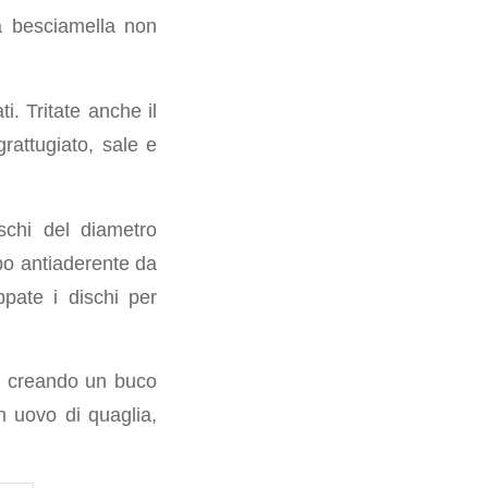
la besciamella non
ti. Tritate anche il
rattugiato, sale e
schi del diametro
mpo antiaderente da
pate i dischi per
 e creando un buco
n uovo di quaglia,