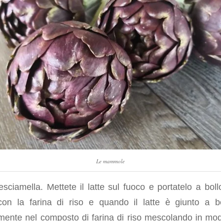
Le mammole
sciamella. Mettete il latte sul fuoco e portatelo a boll
con la farina di riso e quando il latte è giunto a bo
mente nel composto di farina di riso mescolando in m