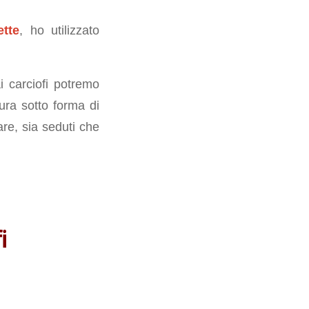
ette
, ho utilizzato
i carciofi potremo
ttura sotto forma di
are, sia seduti che
ofi