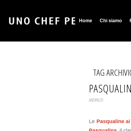
Home
Chi siamo
TAG ARCHIVI
PASQUALIN
ANTIPASTI
Le
Pasqualine ai
Pasqualina
, il c