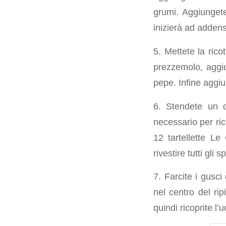
grumi. Aggiungete
inizierà ad addensa
5. Mettete la ricot
prezzemolo, aggiu
pepe. Infine aggi
6. Stendete un d
necessario per ric
12 tartellette L
rivestire tutti gli 
7. Farcite i gusc
nel centro del ri
quindi ricoprite l’