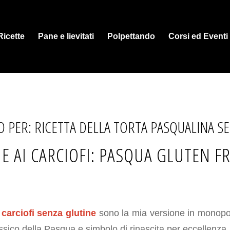
Ricette
Pane e lievitati
Polpettando
Corsi ed Eventi
O PER:
RICETTA DELLA TORTA PASQUALINA S
E AI CARCIOFI: PASQUA GLUTEN F
 carciofi senza glutine
sono la mia versione in monopo
lassico della Pasqua e simbolo di rinascita per eccellenza.