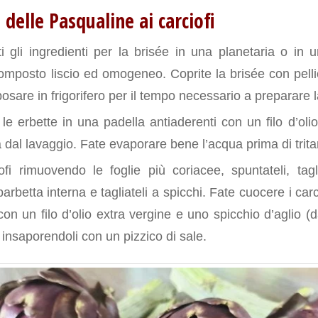
delle Pasqualine ai carciofi
ti gli ingredienti per la brisée in una planetaria o in 
omposto liscio ed omogeneo. Coprite la brisée con pelli
posare in frigorifero per il tempo necessario a preparare l
 le erbette in una padella antiaderenti con un filo d’ol
dal lavaggio. Fate evaporare bene l’acqua prima di tritar
iofi rimuovendo le foglie più coriacee, spuntateli, tag
arbetta interna e tagliateli a spicchi. Fate cuocere i car
on un filo d’olio extra vergine e uno spicchio d’aglio (da
, insaporendoli con un pizzico di sale.