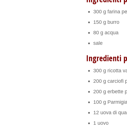
300 g farina pe
150 g burro
80 g acqua
sale
Ingredienti p
300 g ricotta v
200 g carciofi p
200 g erbette p
100 g Parmigia
12 uova di qua
1 uovo