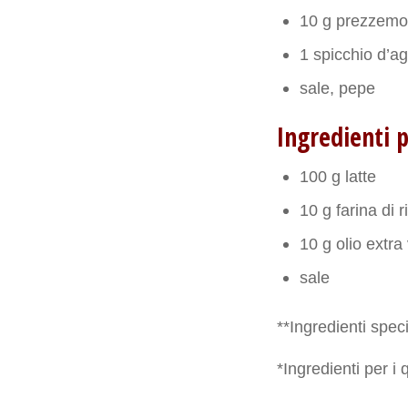
10 g prezzemo
1 spicchio d’ag
sale, pepe
Ingredienti p
100 g latte
10 g farina di r
10 g olio extra
sale
**Ingredienti speci
*Ingredienti per i 