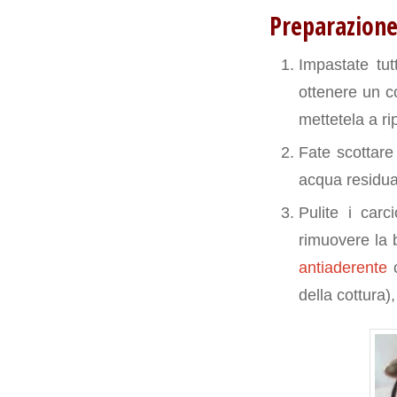
Preparazione 
Impastate tut
ottenere un c
mettetela a ri
Fate scottare
acqua residua 
Pulite i carc
rimuovere la b
antiaderente
c
della cottura)