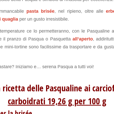
’immancabile
pasta brisée
, nel ripieno, oltre alle
erb
i quaglia
per un gusto irresistibile.
temperature ce lo permetteranno, con le Pasqualine a
e il pranzo di Pasqua o Pasquetta
all’aperto
, addiritu
 le mini-tortine sono facilissime da trasportare e da gust
pastare? Iniziamo e… serena Pasqua a tutti voi!
 ricetta delle Pasqualine ai carci
carboidrati 19,26 g per 100 g
er la brisée