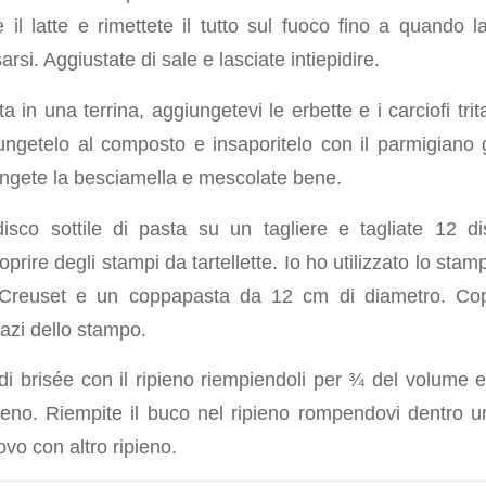
 il latte e rimettete il tutto sul fuoco fino a quando 
rsi. Aggiustate di sale e lasciate intiepidire.
ta in una terrina, aggiungetevi le erbette e i carciofi trita
ngetelo al composto e insaporitelo con il parmigiano g
ungete la besciamella e mescolate bene.
isco sottile di pasta su un tagliere e tagliate 12 di
oprire degli stampi da tartellette. Io ho utilizzato lo sta
e Creuset e un coppapasta da 12 cm di diametro. Cop
spazi dello stampo.
i di brisée con il ripieno riempiendoli per ¾ del volume
pieno. Riempite il buco nel ripieno rompendovi dentro u
uovo con altro ripieno.