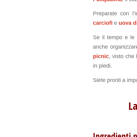
Preparate con l
carciofi
e
uova d
Se il tempo e le 
anche organizzar
picnic
, visto che
in piedi.
Siete pronti a im
La
Ingredienti p