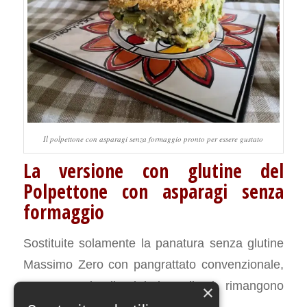
Il polpettone con asparagi senza formaggio pronto per essere gustato
La versione con glutine del
Polpettone con asparagi senza
formaggio
Sostituite solamente la panatura senza glutine
Massimo Zero con pangrattato convenzionale,
mentre tutti gli altri ingredienti rimangono
×
invariati.