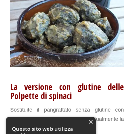
La versione con glutine delle
Polpette di spinaci
Sostituite il pangrattato senza glutine con
pangrattato convenzionale ed eventualmente la
×
farina di riso con farina di frumento.
Questo sito web utilizza