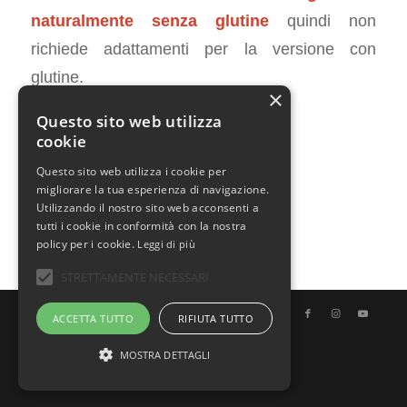
naturalmente senza glutine
quindi non
richiede adattamenti per la versione con
glutine.
×
Questo sito web utilizza
cookie
Questo sito web utilizza i cookie per
FEBBRAIO 14, 2017
0 COMMENTI
DA
CHIARA
/
/
migliorare la tua esperienza di navigazione.
Utilizzando il nostro sito web acconsenti a
tutti i cookie in conformità con la nostra
policy per i cookie.
Leggi di più
STRETTAMENTE NECESSARI
© Copyright - Uno Chef per Gaia
ACCETTA TUTTO
RIFIUTA TUTTO
MOSTRA DETTAGLI
Italiano