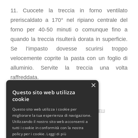
11. Cuocete la treccia in forno ventilato
preriscaldato a 170° nel ripiano centrale del
forno per 40-50 minuti o comunque fino a
quando la treccia risulterà dorata in superficie.
Se l’impasto dovesse scurirsi troppo
velocemente coprite la pasta con un foglio di
alluminio. Servite la treccia una volta
raffreddata.
×
Questo sito web utilizza
cookie
Questo sito web utilizza i cookie per
GIUGNO 29, 2026
0 COMMENTI
DA
ILARIA BERTINELLI
/
/
migliorare la tua esperienza di navigazione.
Utilizzando il nostro sito web acconsenti a
tutti i cookie in conformità con la nostra
policy per i cookie.
Leggi di più