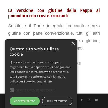
La versione con glutine della Pappa al
pomodoro con croste croccanti
Sostituite il Pane integrale croccante senza
glutine con pane convenzionale, tutti gli altri
ingredienti sono naturalmente senza glutine,
×
quindi non sono necessari adattamenti.
Questo sito web utilizza
cookie
Questo sito web utilizza i cookie per
MARZO 14, 2023
0 COMMENTI
DA
ILARIA BERTINELLI
/
/
migliorare la tua esperienza di navigazione.
Utilizzando il nostro sito web acconsenti a
tutti i cookie in conformità con la nostra
policy per i cookie.
Leggi di più
STRETTAMENTE NECESSARI
© Copyright - Uno Chef per Gaia
ACCETTA TUTTO
RIFIUTA TUTTO