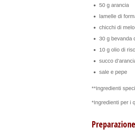
50 g arancia
lamelle di for
chicchi di mel
30 g bevanda d
10 g olio di ris
succo d’aranci
sale e pepe
**Ingredienti speci
*Ingredienti per i 
Preparazion