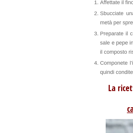
Affettate il f
Sbucciate una
metà per spre
Preparate il c
sale e pepe in
il composto ri
Componete l’in
quindi condite
La rice
c