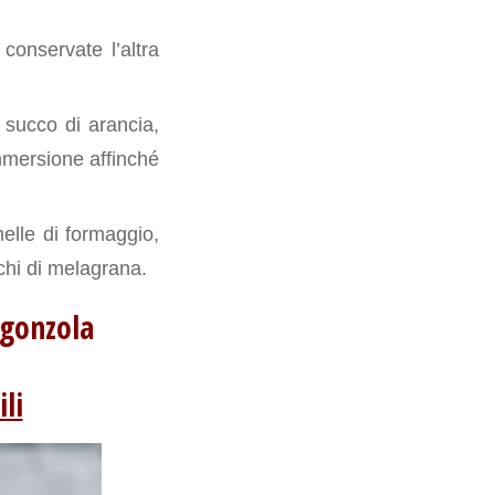
conservate l’altra
l succo di arancia,
 immersione affinché
melle di formaggio,
chi di melagrana.
rgonzola
li