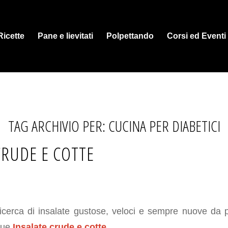
Ricette
Pane e lievitati
Polpettando
Corsi ed Eventi
TAG ARCHIVIO PER:
CUCINA PER DIABETICI
CRUDE E COTTE
icerca di insalate gustose, veloci e sempre nuove da p
due
Insalate crude e cotte
.