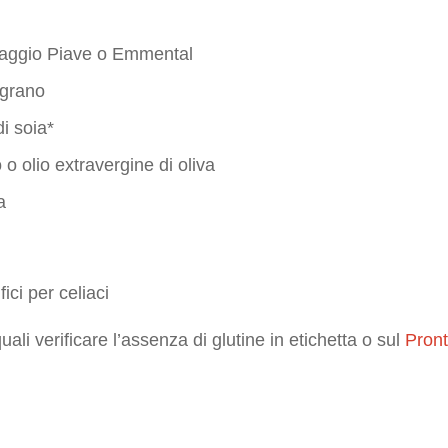
maggio Piave o Emmental
ograno
i soia*
o o olio extravergine di oliva
a
fici per celiaci
quali verificare l’assenza di glutine in etichetta o sul
Pront
e