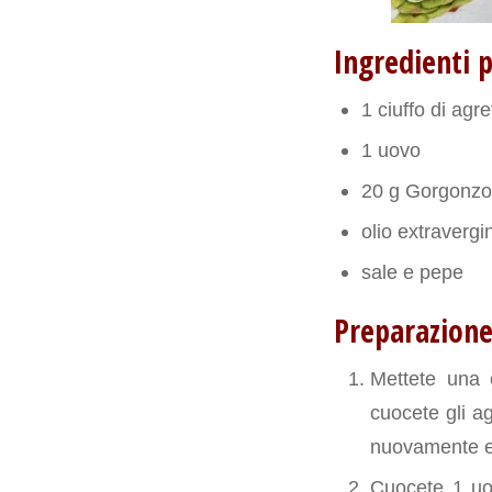
Ingredienti 
1 ciuffo di agret
1 uovo
20 g Gorgonzol
olio extravergi
sale e pepe
Preparazion
Mettete una 
cuocete gli ag
nuovamente e 
Cuocete 1 uov