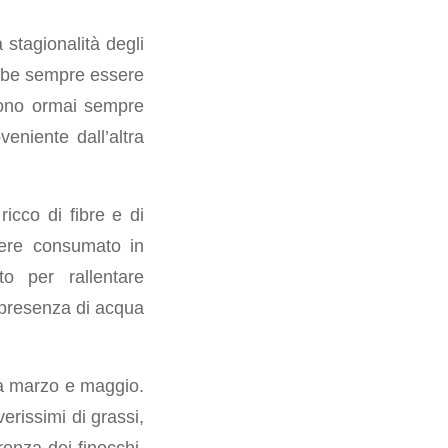
 stagionalità degli
rebbe sempre essere
 sono ormai sempre
eniente dall’altra
 ricco di fibre e di
sere consumato in
o per rallentare
a presenza di acqua
ra marzo e maggio.
erissimi di grassi,
renza dei finocchi,