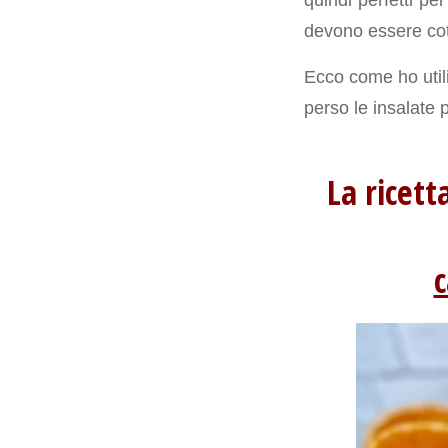
devono essere cot
Ecco come ho utili
perso le insalate 
La ricett
c