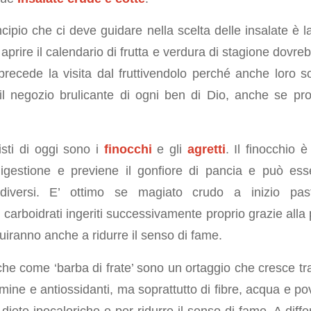
ncipio che ci deve guidare nella scelta delle insalate è la
i aprire il calendario di frutta e verdura di stagione dov
precede la visita dal fruttivendolo perché anche loro
 il negozio brulicante di ogni ben di Dio, anche se prov
isti di oggi sono i
finocchi
e gli
agretti
. Il finocchio è
digestione e previene il gonfiore di pancia e può es
 diversi. E’ ottimo se magiato crudo a inizio past
 carboidrati ingeriti successivamente proprio grazie all
buiranno anche a ridurre il senso di fame.
nche come ‘barba di frate’ sono un ortaggio che cresce t
amine e antiossidanti, ma soprattutto di fibre, acqua e pov
r diete ipocaloriche e per ridurre il senso di fame. A diffe