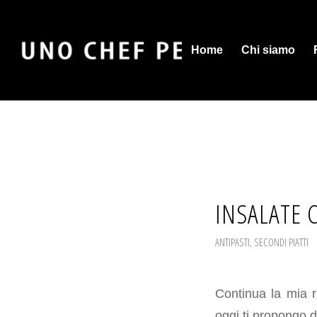
Home
Chi siamo
INSALATE 
ANTIPASTI
,
SECONDI PIATTI
Continua la mia r
oggi ti propongo 