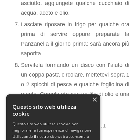
asciutto, aggiungete qualche cucchiaio di
acqua, aceto e olio.
Lasciate riposare in frigo per qualche ora
prima di servire oppure preparate la
Panzanella il giorno prima: sarà ancora più
saporita.
Servitela formando un disco con l’aiuto di
un coppa pasta circolare, mettetevi sopra 1
o 2 spicchi di pesca e qualche fogliolina di
menta. Completate con un filo di olio e una
×
macinata di pepe.
Questo sito web utilizza
cookie
Questo sito web utilizza i cookie per
AGOSTO 21, 2025
0 COMMENTI
DA
ILARIA BERTINELLI
/
/
migliorare la tua esperienza di navigazione.
Utilizzando il nostro sito web acconsenti a