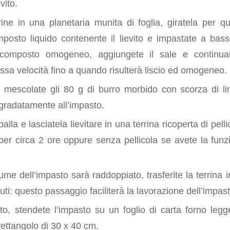
evito.
rine in una planetaria munita di foglia, giratela per q
mposto liquido contenente il lievito e impastate a bass
composto omogeneo, aggiungete il sale e continuat
ssa velocità fino a quando risulterà liscio ed omogeneo.
 mescolate gli 80 g di burro morbido con scorza di l
gradatamente all’impasto.
lla e lasciatela lievitare in una terrina ricoperta di pell
 per circa 2 ore oppure senza pellicola se avete la funz
me dell’impasto sarà raddoppiato, trasferite la terrina in
ti: questo passaggio faciliterà la lavorazione dell’impast
o, stendete l’impasto su un foglio di carta forno legg
ettangolo di 30 x 40 cm.