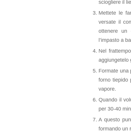
sciogliere il li
Mettete le fa
versate il co
ottenere un 
l’impasto a ba
Nel frattempo
aggiungetelo 
Formate una pa
forno tiepido
vapore.
Quando il volu
per 30-40 minu
A questo punt
formando un r