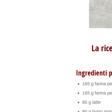
La ric
Ingredienti 
165 g farina pe
165 g farina pe
85 g latte
80 g burro mor