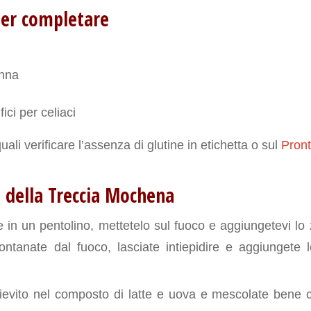
per completare
anna
fici per celiaci
quali verificare l’assenza di glutine in etichetta o sul
Pront
 della Treccia Mochena
te in un pentolino, mettetelo sul fuoco e aggiungetevi lo
llontanate dal fuoco, lasciate intiepidire e aggiungete
l lievito nel composto di latte e uova e mescolate bene 