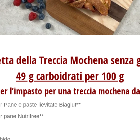
etta della Treccia Mochena senza 
49 g carboidrati per 100 g
per l’impasto per una treccia mochena d
r Pane e paste lievitate Biaglut**
r pane Nutrifree**
bido