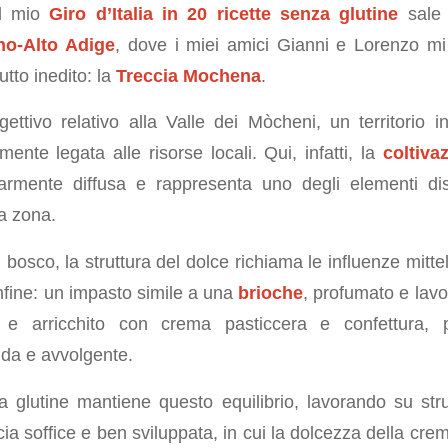
el mio
Giro d’Italia in 20 ricette senza glutine
sale 
no-Alto Adige
, dove i miei amici Gianni e Lorenzo mi
utto inedito: la
Treccia Mochena
.
ettivo relativo alla Valle dei Mòcheni, un territorio in
amente legata alle risorse locali. Qui, infatti, la
coltivaz
rmente diffusa e rappresenta uno degli elementi distin
a zona.
di bosco, la struttura del dolce richiama le influenze mitte
nfine: un impasto simile a una
brioche
, profumato e lavo
o e arricchito con crema pasticcera e confettura,
da e avvolgente.
 glutine mantiene questo equilibrio, lavorando su str
ccia soffice e ben sviluppata, in cui la dolcezza della crem