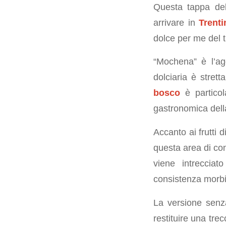
Questa tappa d
arrivare in
Trenti
dolce per me del t
“Mochena” è l’agg
dolciaria è strett
bosco
è particola
gastronomica dell
Accanto ai frutti 
questa area di co
viene intrecciat
consistenza morbi
La versione senza
restituire una tre