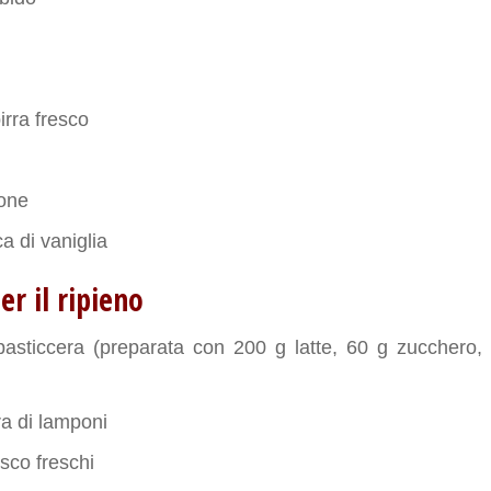
birra fresco
mone
a di vaniglia
er il ripieno
asticcera (preparata con 200 g latte, 60 g zucchero,
ra di lamponi
osco freschi