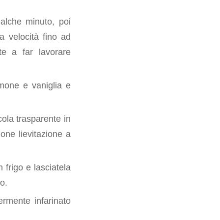
ualche minuto, poi
a velocità fino ad
e a far lavorare
imone e vaniglia e
icola trasparente in
ione lievitazione a
 frigo e lasciatela
o.
ermente infarinato