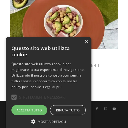
×
Questo sito web utilizza
cookie
Questo sito web utilizza i cookie per
FEBBRAIO 28, 2024
0 COMMENTI
DA
ILARIA BERTINELLI
/
/
migliorare la tua esperienza di navigazione.
Utilizzando il nostro sito web acconsenti a
tutti i cookie in conformità con la nostra
policy per i cookie.
Leggi di più
STRETTAMENTE NECESSARI
© Copyright - Uno Chef per Gaia
ACCETTA TUTTO
RIFIUTA TUTTO
MOSTRA DETTAGLI
Italiano