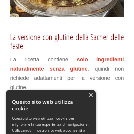
La versione con glutine della Sacher delle
feste
La ricetta contiene
solo ingredienti
naturalmente senza glutine
, quindi non
richiede adattamenti per la versione con
glutine.
×
Questo sito web utilizza
cookie
Questo sito web utilizza i cookie per
DICEMBRE 22, 2019
0 COMMENTI
DA
CHIARA
/
/
migliorare la tua esperienza di navigazione.
Utilizzando il nostro sito web acconsenti a