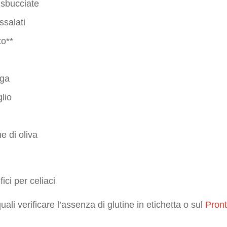
 sbucciate
ssalati
to**
uga
glio
ne di oliva
fici per celiaci
quali verificare l’assenza di glutine in etichetta o sul
Pront