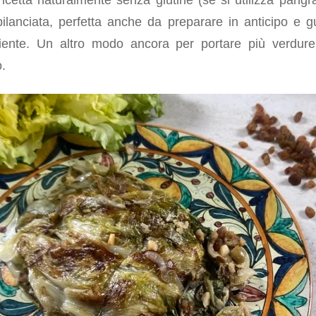
lanciata, perfetta anche da preparare in anticipo e g
ente. Un altro modo ancora per portare più verdure
o.