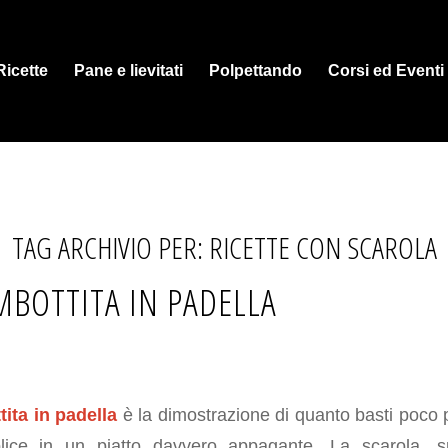
Ricette
Pane e lievitati
Polpettando
Corsi ed Eventi
TAG ARCHIVIO PER:
RICETTE CON SCAROLA
MBOTTITA IN PADELLA
ita in padella
è la dimostrazione di quanto basti poco 
lice in un piatto davvero appagante. La scarola, 