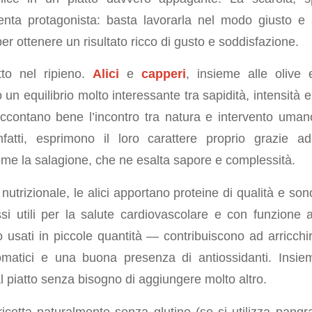
enta protagonista: basta lavorarla nel modo giusto e
per ottenere un risultato ricco di gusto e soddisfazione.
tto nel ripieno.
Alici
e
capperi
, insieme alle olive 
o un equilibrio molto interessante tra sapidità, intensità
accontano bene l’incontro tra natura e intervento uman
nfatti, esprimono il loro carattere proprio grazie 
me la salagione, che ne esalta sapore e complessità.
 nutrizionale, le alici apportano proteine di qualità e s
i utili per la salute cardiovascolare e con funzione a
usati in piccole quantità — contribuiscono ad arricchi
matici e una buona presenza di antiossidanti. Insie
l piatto senza bisogno di aggiungere molto altro.
 ricetta naturalmente senza glutine (se si utilizza pangra