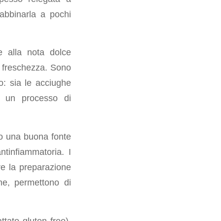
 abbinarla a pochi
e alla nota dolce
 e freschezza. Sono
o: sia le acciughe
ad un processo di
ono una buona fonte
ntinfiammatoria. I
re la preparazione
me, permettono di
ttato gluten free),