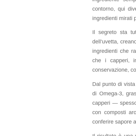
contorno, qui div
ingredienti mirati 
Il segreto sta tu
dell’uvetta, crean
ingredienti che r
che i capperi, i
conservazione, co
Dal punto di vista
di Omega-3, grass
capperi — spesso 
con composti aro
conferire sapore a
Il risultato è una