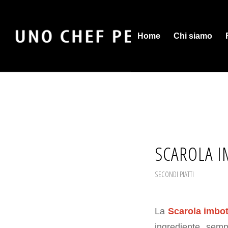
Home
Chi siamo
SCAROLA I
SECONDI PIATTI
La
Scarola imbott
ingrediente semp