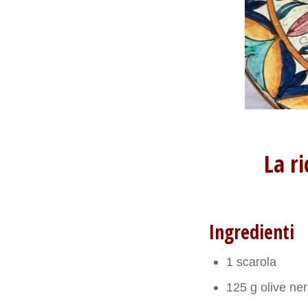
La ri
Ingredienti
1 scarola
125 g olive ner