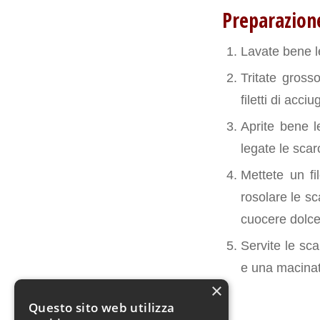
Preparazion
Lavate bene l
Tritate gross
filetti di acciu
Aprite bene le
legate le sca
Mettete un fil
rosolare le sc
cuocere dolcem
Servite le sca
e una macinat
×
Questo sito web utilizza