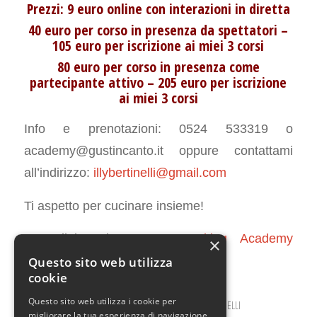
Prezzi: 9 euro online con interazioni in diretta
40 euro per corso in presenza da spettatori –
105 euro per iscrizione ai miei 3 corsi
80 euro per corso in presenza come
partecipante attivo – 205 euro per iscrizione
ai miei 3 corsi
Info e prenotazioni: 0524 533319 o
academy@gustincanto.it oppure contattami
all’indirizzo:
illybertinelli@gmail.com
Ti aspetto per cucinare insieme!
In collaborazione con:
Cooking Academy
×
Gustincanto
Questo sito web utilizza
cookie
Questo sito web utilizza i cookie per
GENNAIO 2, 2026
0 COMMENTI
DA
ILARIA BERTINELLI
/
/
migliorare la tua esperienza di navigazione.