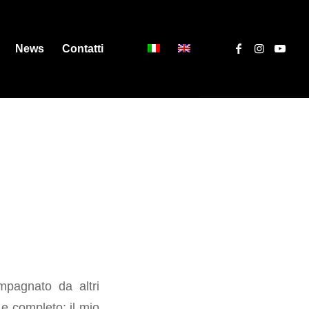
News
Contatti
pagnato da altri
 e completo; il mio