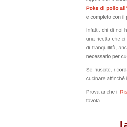
Poke di pollo al
e completo con il 
Infatti, chi di no
una ricetta che c
di tranquillità, 
necessario per cuo
Se riuscite, ricor
cucinare affinché i
Prova anche il
Ris
tavola.
L