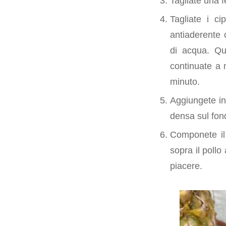
Tagliate una f
Tagliate i ci
antiaderente 
di acqua. Qua
continuate a 
minuto.
Aggiungete in
densa sul fond
Componete il 
sopra il poll
piacere.