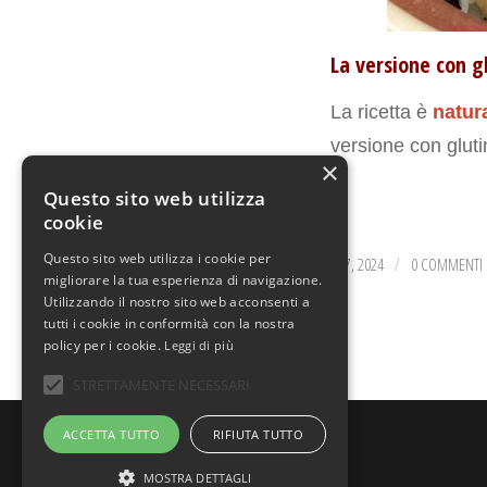
La versione con gl
La ricetta è
natur
versione con gluti
×
Questo sito web utilizza
cookie
Questo sito web utilizza i cookie per
GIUGNO 7, 2024
0 COMMENTI
/
migliorare la tua esperienza di navigazione.
Utilizzando il nostro sito web acconsenti a
tutti i cookie in conformità con la nostra
policy per i cookie.
Leggi di più
STRETTAMENTE NECESSARI
© Copyright - Uno Chef per Gaia
ACCETTA TUTTO
RIFIUTA TUTTO
MOSTRA DETTAGLI