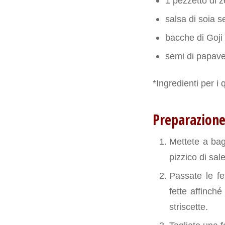
1 pezzetto di 
salsa di soia s
bacche di Goji
semi di papave
*Ingredienti per i 
Preparazion
Mettete a bag
pizzico di sal
Passate le fe
fette affinché
striscette.