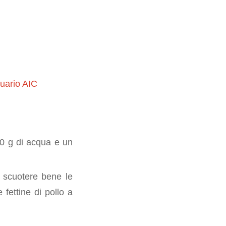
uario AIC
00 g di acqua e un
i scuotere bene le
 fettine di pollo a