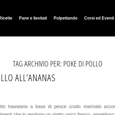
Ricette
Pane e lievitati
Polpettando
Corsi ed Eventi
TAG ARCHIVIO PER:
POKE DI POLLO
OLLO ALL’ANANAS
atto hawaiano a base di pesce crudo marinato accom
imenti che lo rendono un piatto unico fresco, appetitoso