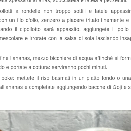
etta spessa di ananas, sbucciatela e fatela a pezzettini.
pollotti a rondelle non troppo sottili e fatele appass
con un filo d’olio, zenzero a piacere tritato finemente 
ndo il cipollotto sarà appassito, aggiungete il pollo
mescolare e irrorate con la salsa di soia lasciando insa
fine l’ananas, mezzo bicchiere di acqua affinché si form
o e portate a cottura: serviranno pochi minuti.
poke: mettete il riso basmati in un piatto fondo o una 
o all’ananas e completate aggiungendo bacche di Goji e 