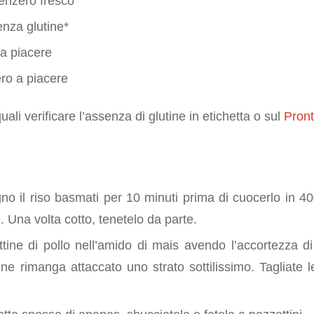
zenzero fresco
enza glutine*
 a piacere
ro a piacere
quali verificare l’assenza di glutine in etichetta o sul
Pront
e
no il riso basmati per 10 minuti prima di cuocerlo in 4
e. Una volta cotto, tenetelo da parte.
ttine di pollo nell’amido di mais avendo l’accortezza d
 ne rimanga attaccato uno strato sottilissimo. Tagliate le