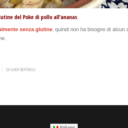
utine del Poke di pollo all’ananas
almente senza glutine
, quindi non ha bisogno di alcun 
ne.
DA
ILARIA BERTINELLI
/
Italiano