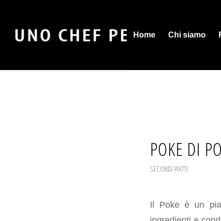
Home
Chi siamo
POKE DI P
SECONDI PIATTI
Il Poke è un pi
ingredienti e cond