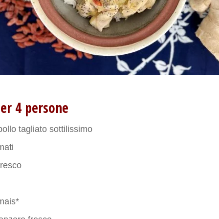
per 4 persone
ollo tagliato sottilissimo
mati
fresco
mais*