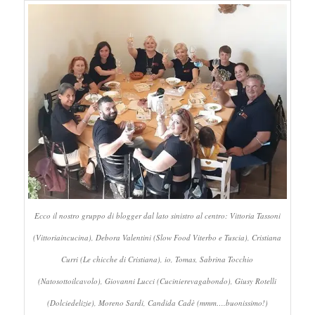
Ecco il nostro gruppo di blogger dal lato sinistro al centro: Vittoria Tassoni
(Vittoriaincucina), Debora Valentini (Slow Food Viterbo e Tuscia), Cristiana
Curri (Le chicche di Cristiana), io, Tomas, Sabrina Tocchio
(Natosottoilcavolo), Giovanni Lucci (Cucinierevagabondo), Giusy Rotelli
(Dolciedelizie), Moreno Sardi, Candida Cadè (mmm….buonissimo!)