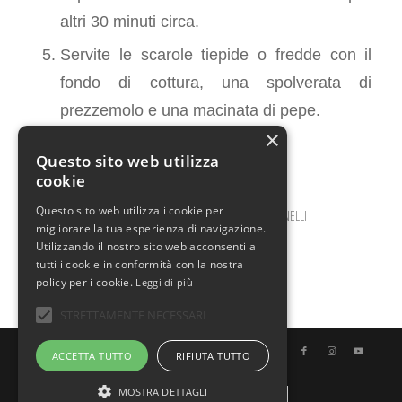
altri 30 minuti circa.
Servite le scarole tiepide o fredde con il
fondo di cottura, una spolverata di
prezzemolo e una macinata di pepe.
×
Questo sito web utilizza
cookie
Questo sito web utilizza i cookie per
MAGGIO 26, 2026
0 COMMENTI
DA
ILARIA BERTINELLI
/
/
migliorare la tua esperienza di navigazione.
Utilizzando il nostro sito web acconsenti a
tutti i cookie in conformità con la nostra
policy per i cookie.
Leggi di più
STRETTAMENTE NECESSARI
© Copyright - Uno Chef per Gaia
ACCETTA TUTTO
RIFIUTA TUTTO
MOSTRA DETTAGLI
Italiano
English