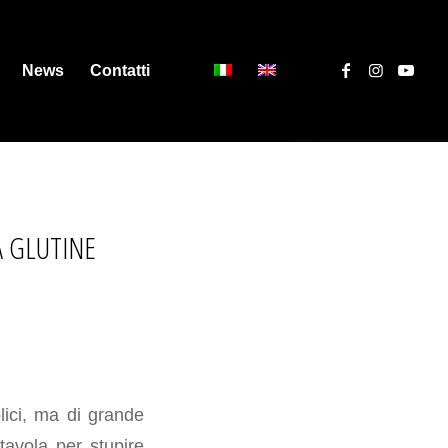
News
Contatti
A GLUTINE
lici, ma di grande
tavola per stupire