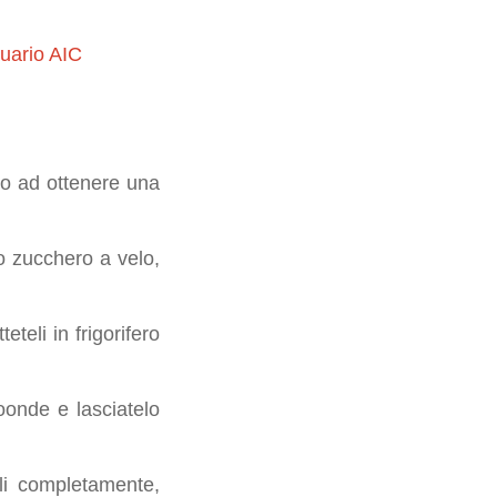
uario AIC
ino ad ottenere una
lo zucchero a velo,
teli in frigorifero
oonde e lasciatelo
rli completamente,