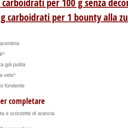
 carboidrati per 100 g senza deco
 g carboidrati per 1 bounty alla z
iacentina
è*
a già pulita
a velo*
to fondente
per completare
ta e scorzette di arancia