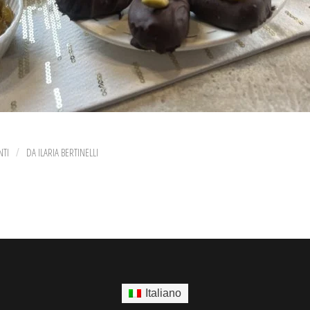
TI
DA
ILARIA BERTINELLI
/
Italiano