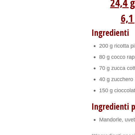
24,4 g
6,1
Ingredienti
200 g ricotta p
80 g cocco rap
70 g zucca cott
40 g zucchero 
150 g cioccola
Ingredienti 
Mandorle, uvet