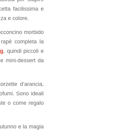
etta facilissima e
zza e colore.
bocconcino morbido
 rapè completa la
 g
, quindi piccoli e
me mini-dessert da
rzette d’arancia,
ofumi. Sono ideali
este o come regalo
’autunno e la magia