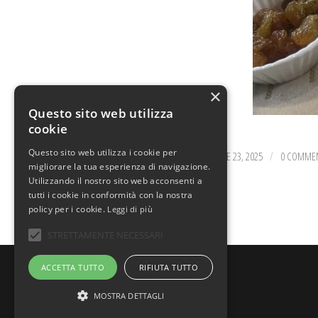
×
Questo sito web utilizza
cookie
Questo sito web utilizza i cookie per
DICEMBRE 23, 2025
0 COMMEN
/
migliorare la tua esperienza di navigazione.
Utilizzando il nostro sito web acconsenti a
tutti i cookie in conformità con la nostra
policy per i cookie.
Leggi di più
STRETTAMENTE NECESSARI
© Copyright - Uno Chef per Gaia
ACCETTA TUTTO
RIFIUTA TUTTO
MOSTRA DETTAGLI