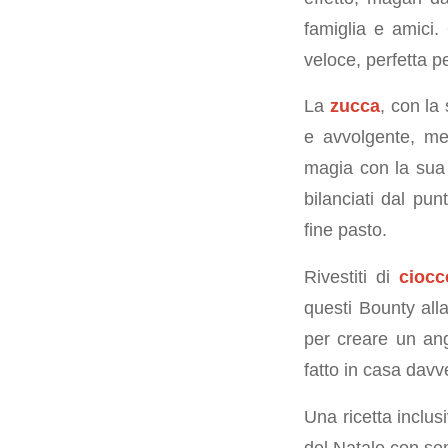
famiglia e amici.
veloce, perfetta p
La
zucca
, con la
e avvolgente, m
magia con la sua 
bilanciati dal pu
fine pasto.
Rivestiti di
ciocc
questi Bounty all
per creare un ang
fatto in casa davv
Una ricetta inclu
del Natale con sem