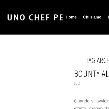
Home
Chi siamo
TAG ARCH
BOUNTY AL
DOLCI
Quando si avvicin
effetto, magari 