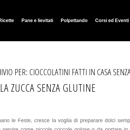
Ricette
Pane e lievitati
Polpettando
Corsi ed Eventi
IVIO PER:
CIOCCOLATINI FATTI IN CASA SENZ
LA ZUCCA SENZA GLUTINE
ano le Feste, cresce la voglia di preparare dolci semp
da servire come
piccole coccole golose
o da portare in 