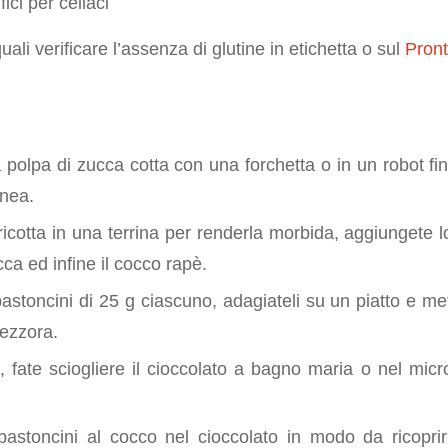
fici per celiaci
quali verificare l’assenza di glutine in etichetta o sul
Pront
e
a polpa di zucca cotta con una forchetta o in un robot f
nea.
ricotta in una terrina per renderla morbida, aggiungete 
cca ed infine il cocco rapè.
stoncini di 25 g ciascuno, adagiateli su un piatto e mette
ezzora.
, fate sciogliere il cioccolato a bagno maria o nel micr
astoncini al cocco nel cioccolato in modo da ricopri