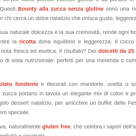
 Questi
Bounty alla zucca senza glutine
sono una ric
er chi cerca un dolce natalizio che unisca gusto, leggere
 sua naturale dolcezza e la sua cremosità, rende ogni 
entre la
ricotta
dona equilibrio e leggerezza. Il cocco
nota fresca ed esotica. Il risultato? Dei
dolcetti da 25
nto di vista nutrizionale: perfetti per una merenda o co
olato fondente
e decorati con mandorle, uvetta o sco
a zucca portano in tavola un elegante mix di colori e pr
olo dessert natalizio, per arricchire un buffet delle F
ero speciale.
siva, naturalmente
gluten free
, che celebra i sapori dell
plicità e creatività.