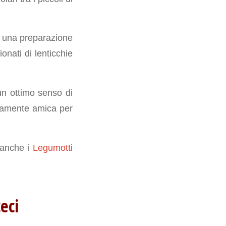
n una preparazione
ati di lenticchie
 un ottimo senso di
uramente amica per
 anche i
Legumotti
eci