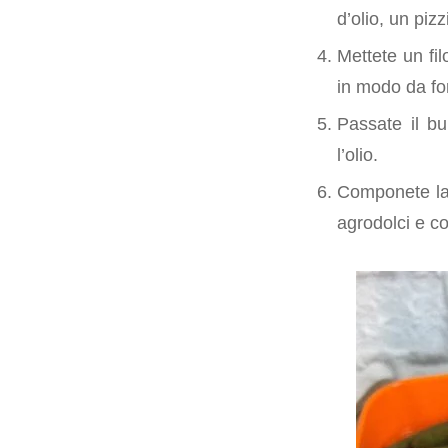
d’olio, un piz
Mettete un fil
in modo da fo
Passate il bu
l’olio.
Componete la s
agrodolci e co