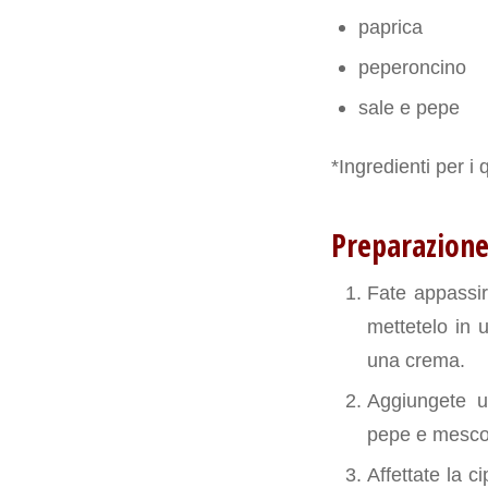
paprica
peperoncino
sale e pepe
*Ingredienti per i 
Preparazion
Fate appassire
mettetelo in u
una crema.
Aggiungete un
pepe e mesco
Affettate la c