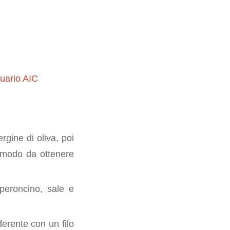
uario AIC
ergine di oliva, poi
in modo da ottenere
eperoncino, sale e
derente con un filo