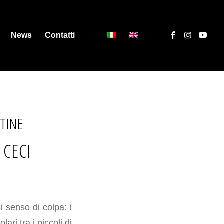
News
Contatti
TINE
 CECI
i senso di colpa: i
lari tra i piccoli di