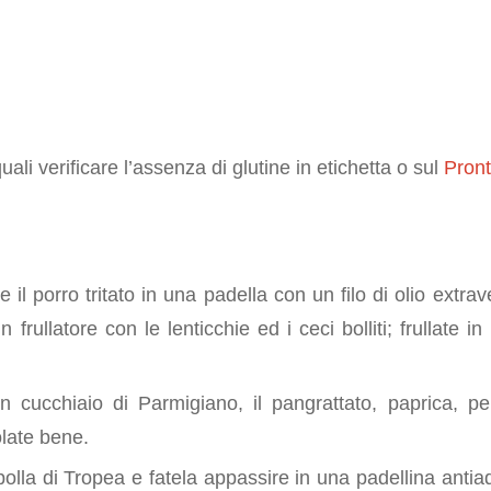
quali verificare l’assenza di glutine in etichetta o sul
Pront
e
 il porro tritato in una padella con un filo di olio extrav
n frullatore con le lenticchie ed i ceci bolliti; frullate 
 cucchiaio di Parmigiano, il pangrattato, paprica, p
late bene.
ipolla di Tropea e fatela appassire in una padellina antia