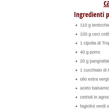
c
Ingredienti p
110 g lenticchi
100 g ceci cott
1 cipolla di Tr
40 g porro
20 g pangratta
1 cucchiaio di
olio extra vergi
aceto balsami
cetrioli in agro
fagiolini verdi 