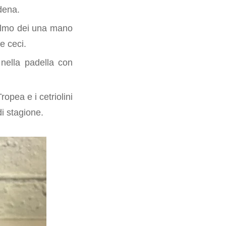
odena.
 palmo dei una mano
e ceci.
 nella padella con
opea e i cetriolini
di stagione.