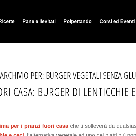
Ricette
Pane e lievitati
Polpettando
Corsi ed Eventi
 ARCHIVIO PER:
BURGER VEGETALI SENZA GLU
RI CASA: BURGER DI LENTICCHIE E
ima per i pranzi fuori casa
che ti solleverà da qualsias
hie e ceci
, l’alternativa vegetale ad uno dei piatti più popo