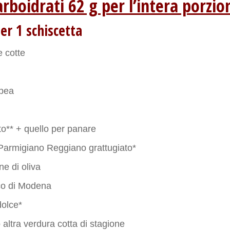
arboidrati 62 g per l’intera porzio
er 1 schiscetta
e cotte
i
opea
to** + quello per panare
 Parmigiano Reggiano grattugiato*
ne di oliva
co di Modena
dolce*
o altra verdura cotta di stagione