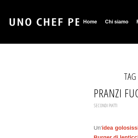
Home
Chi siamo
TAG
PRANZI FUO
SECONDI PIATTI
Un’
idea golosiss
Burger di lenticc