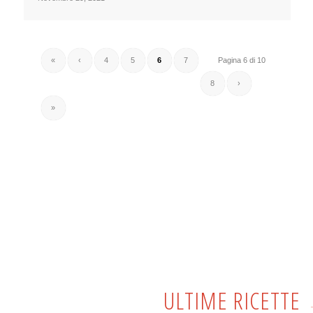
«
‹
4
5
6
7
Pagina 6 di 10
8
›
»
ULTIME RICETTE