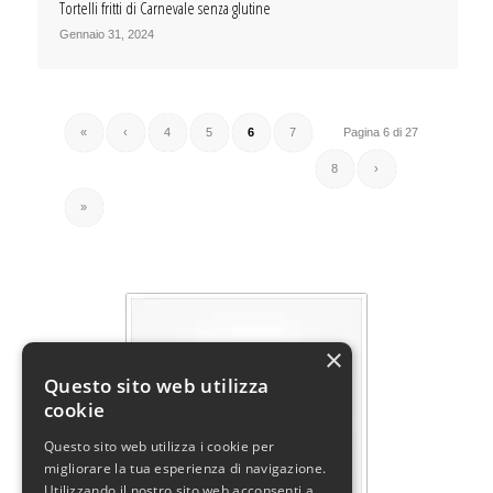
Tortelli fritti di Carnevale senza glutine
Gennaio 31, 2024
«
‹
4
5
6
7
Pagina 6 di 27
8
›
»
×
Questo sito web utilizza
cookie
Questo sito web utilizza i cookie per
migliorare la tua esperienza di navigazione.
Utilizzando il nostro sito web acconsenti a